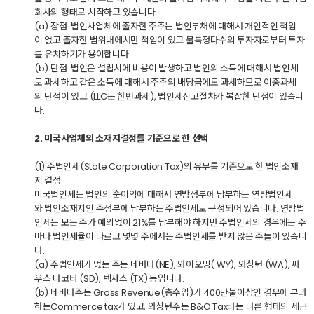
회사의 형태로 시작하고 있습니다.
(a) 장점: 법인사업체에 출자한 주주는 법인부채에 대해서 개인적인 책임
이 없고 출자한 범위내에서만 책임이 있고 불특정다수의 투자자로부터 투자
를 유치하기가 용이합니다.
(b) 단점: 법인은 설립시에 비용이 발생하고 법인의 소득에 대해서 법인세
로 과세하고 같은 소득에 대해서 주주의 배당금에도 과세하므로 이중과세
의 단점이 있고 (LLC는 한번과세), 법인세신고절차가 복잡한 단점이 있습니
다.
2. 미국사업체의 소재지결정를 기준으로 한 선택
(1) 주법인세(State Corporation Tax)의 유무를 기준으로 한 법인소재
지 결정
미국법인세는 법인의 순이익에 대해서 연방정부에 납부하는 연방법인세
와 법인소재지인 주정부에 납부하는 주법인세로 구성되어 있습니다. 연방법
인세는 모든 주가 예외없이 21%를 납부해야 하지만 주법인세의 경우에는 주
마다 법인세율이 다르고 몇몇 주에서는 주법인세를 받지 않은 주들이 있습니
다.
(a) 주법인세가 없는 주는 네바다(NE), 와이오밍( WY), 와싱턴 (WA), 싸
우스 다코타 (SD), 텍사스 (TX) 등입니다.
(b) 네바다주는 Gross Revenue(총수입)가 400만불이상인 경우에 부과
하는Commerce tax가 있고, 와싱턴주는 B&O Tax라는 다른 형태의 세금