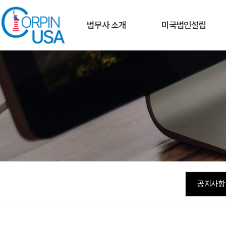
법무사 소개
미국법인설립
인사말
1. 법인의 종류
(1) C-C Corporation
연혁
(2) LLC (Limited Liability
Company)
(3) S-Corporation
(4) Foreign Corp
(5) 연락사무소
2. WY(와이오밍주)법인설립
3. DE(델라웨이주)법인설립
공지사항
4. 기타주의 법인설립
5. 미국법인설립관리