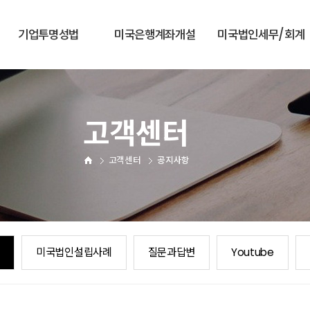
기업투명성법
미국은행계좌개설
미국법인세무/회계
1. 미국법인투명성법이란?
1. 미국은행계좌개설
1. 법인세신고
2. 신고미이행처벌규정
2. 미국현지계좌개설
2. 판매세신고
고객센터
(1) 미국현지 은행계좌개설절차
3. FINCEN 신청
3. 연례보고서신고
(2) 미국현지 은행계좌개설준비
고객센터
공지사항
4. 영업허가증신고
서류
3. 한국-미국계좌개설
5. 기장업무
(1) 한국-미국은행개설절차
(2) 미국은행계좌개설후 관리
미국법인설립사례
질문과답변
Youtube