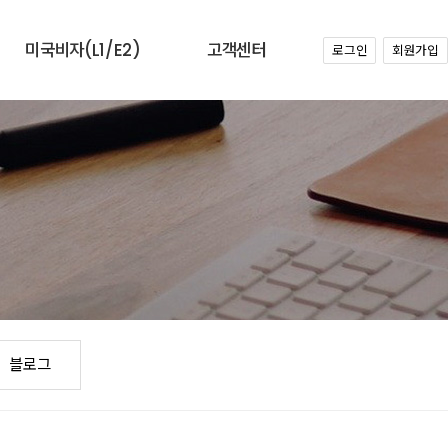
미국비자(L1/E2)
고객센터
로그인
회원가입
1. L-1 주재원비자
공지사항
(1) 개요
미국법인설립사례
(2) 신청자격조건
질문과답변
(3) 체류기간및미국내신분변경
(4) 비자수속절차
Youtube
(5) 필요서류목록
블로그
2. E-2 종업원비자
(1) 신청가능대상
(2) 신청자격조건
(3) 주재원비자와의 차이점과 장
블로그
점