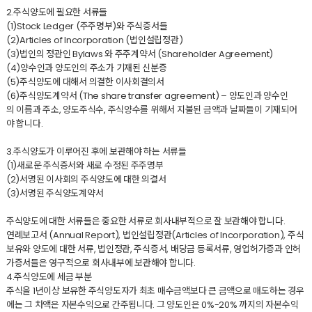
2.주식양도에 필요한 서류들
(1)Stock Ledger (주주명부)와 주식증서들
(2)Articles of Incorporation (법인설립정관)
(3)법인의 정관인 Bylaws 와 주주계약서 (Shareholder Agreement)
(4)양수인과 양도인의 주소가 기재된 신분증
(5)주식양도에 대해서 의결한 이사회결의서
(6)주식양도계약서 (The share transfer agreement) – 양도인과 양수인
의 이름과 주소, 양도주식수, 주식양수를 위해서 지불된 금액과 날짜들이 기재되어
야 합니다.
3.주식양도가 이루어진 후에 보관해야 하는 서류들
(1)새로운 주식증서와 새로 수정된 주주명부
(2)서명된 이사회의 주식양도에 대한 의결서
(3)서명된 주식양도계약서
주식양도에 대한 서류들은 중요한 서류로 회사내부적으로 잘 보관해야 합니다.
연례보고서 (Annual Report), 법인설립정관(Articles of Incorporation), 주식
보유와 양도에 대한 서류, 법인정관, 주식증서, 배당금 등록서류, 영업허가증과 인허
가증서들은 영구적으로 회사내부에 보관해야 합니다.
4.주식양도에 세금 부분
주식을 1년이상 보유한 주식양도자가 최초 매수금액보다 큰 금액으로 매도하는 경우
에는 그 차액은 자본수익으로 간주됩니다. 그 양도인은 0%-20% 까지의 자본수익