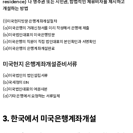
residence) 나 영주권 또는 시민권, 합법적인 체류비자를 제시하고
개설하는 방법
(1)미국현지방문 은행계좌개설절차
(a)미국은행의 거래신청서를 미리 작성해서 은행에 제출
(b)미국법인대표의 미국은행방문
(c)미국은행의 직원이 직접 법인대표의 본인확인과 서명확인
(d)미국은행의 은행계좌개설완료
미국현지 은행계좌개설준비서류
(a)미국법인의 법인설립서류
(b)국세청의 EIN
(c)미국법인대표의 여권사본
(d)기타 은행에서 요청하는 서류일체
3. 한국에서 미국은행계좌개설