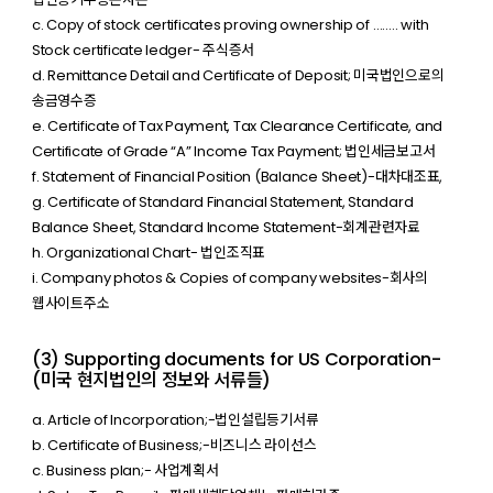
c. Copy of stock certificates proving ownership of …….. with
Stock certificate ledger- 주식증서
d. Remittance Detail and Certificate of Deposit; 미국법인으로의
송금영수증
e. Certificate of Tax Payment, Tax Clearance Certificate, and
Certificate of Grade “A” Income Tax Payment; 법인세금보고서
f. Statement of Financial Position (Balance Sheet)-대차대조표,
g. Certificate of Standard Financial Statement, Standard
Balance Sheet, Standard Income Statement-회계관련자료
h. Organizational Chart- 법인조직표
i. Company photos & Copies of company websites-회사의
웹사이트주소
(3) Supporting documents for US Corporation-
(미국 현지법인의 정보와 서류들)
a. Article of Incorporation;-법인설립등기서류
b. Certificate of Business;-비즈니스 라이선스
c. Business plan;- 사업계획서